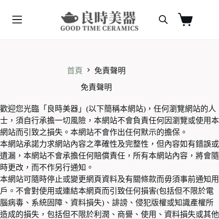
跳
至
購
主
物
要
車
內
容
首頁
免責聲明
免責聲明
歡迎您光臨「良時美器」(以下簡稱本網站)，任何瀏覽網站的人
士，須自行承擔一切風險，本網站不會負責任何因瀏覽或使用本
網站而引致之損失。本網站不會作出任何默示的擔保。
本網站承諾力求網站內容之準確性及完整性，但內容如有錯誤或
遺漏，本網站不會承擔任何賠償責任，所有本網站內容，將會隨
時更改，而不作另行通知。
本網站可隨時停止或變更網頁資料及有關條款而毋須事前通知用
戶。不會對使用或連結本網頁而引致任何損害(包括但不限於電
腦病毒、系統固障、資料損失)、誹謗、侵犯版權或知識產權所
造成的損失，包括但不限於利潤、商譽、使用、資料損失或其他