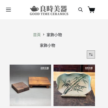
跳
至
購
主
物
要
車
內
容
首頁
家飾小物
家飾小物