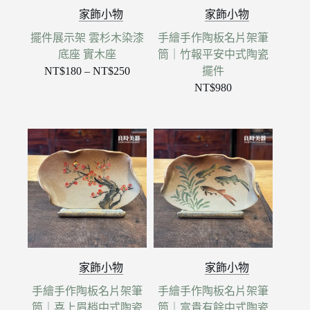
家飾小物
家飾小物
擺件展示架 雲杉木染漆
手繪手作陶板名片架筆
底座 實木座
筒｜竹報平安中式陶瓷
NT$
180
–
NT$
250
擺件
價
NT$
980
格
範
圍：
NT$180
到
NT$250
家飾小物
家飾小物
手繪手作陶板名片架筆
手繪手作陶板名片架筆
筒｜喜上眉梢中式陶瓷
筒｜富貴有餘中式陶瓷