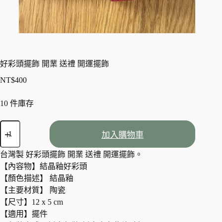
好彩頭擺飾 開業 送禮 開運擺飾
NT$
400
10 件庫存
好
加入購物車
彩
頭
台灣製 好彩頭擺飾 開業 送禮 開運擺飾。
擺
【內容物】結晶釉好彩頭
飾
開
【顏色描述】 結晶釉
業
【主要材質】 陶瓷
送
【尺寸】12 x 5 cm
禮
【適用】擺件
開