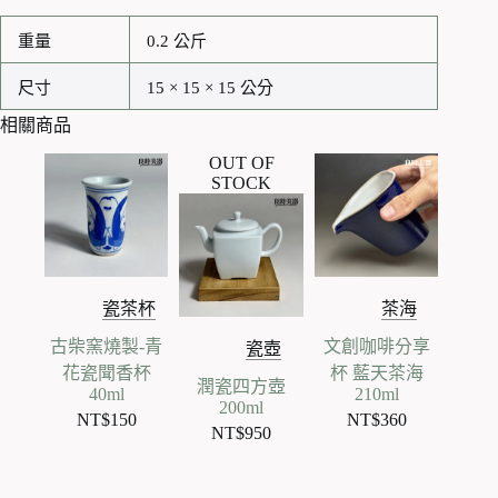
重量
0.2 公斤
尺寸
15 × 15 × 15 公分
相關商品
OUT OF
STOCK
瓷茶杯
茶海
古柴窯燒製-青
文創咖啡分享
瓷壺
花瓷聞香杯
杯 藍天茶海
潤瓷四方壺
40ml
210ml
200ml
NT$
150
NT$
360
NT$
950