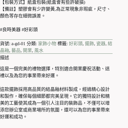
【包裝方式】紙盒包裝(紙盒會有些許破損)
運
【備註】塑膠會有少許變黃,為正常現象非瑕疵，尺寸、
擺
顏色等存在細微誤差。
飾
數
量
#良時美器 #好彩頭
貨號:
a-gd-01
分類:
家飾小物
標籤:
好彩頭
,
擺飾
,
瓷器
,
結
晶釉
,
藝品
,
開業
,
風水
描述
這是一個完美的禮物選擇，特別適合開業慶祝活動、送
禮以及為您的事業帶來好運。
這款擺飾採用高品質的結晶釉材料製成，經過精心設計
和製作，確保每個細節都完美呈現。它的獨特設計和精
美的工藝使其成為一個引人注目的裝飾品，不僅可以增
添您辦公室或商業場所的氛圍，還可以為您的事業帶來
好運和成功。