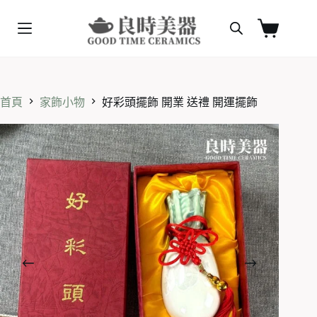
跳
至
購
主
物
要
車
內
容
首頁
家飾小物
好彩頭擺飾 開業 送禮 開運擺飾