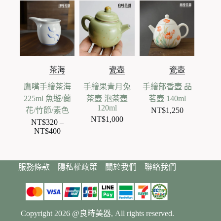
茶海
瓷壺
瓷壺
鷹嘴手繪茶海
手繪果青月兔
手繪郁香壺 品
225ml 魚遊/蘭
茶壺 泡茶壺
茗壺 140ml
120ml
花/竹節/素色
NT$
1,250
NT$
1,000
NT$
320
–
NT$
400
價
格
範
服務條款
隱私權政策
關於我們
聯絡我們
圍：
NT$320
到
NT$400
Copyright 2026 @良時美器, All rights reserved.