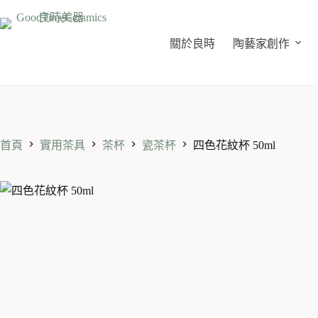
跳
至
主
關於良時
陶藝家創作
要
內
容
首頁
實用茶具
茶杯
瓷茶杯
四色花紋杯 50ml