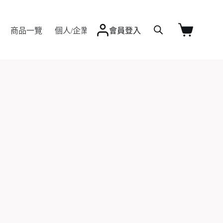
Q&A
商品一覽
個人/企業客製
會員登入
最新資訊
聯絡我
購
物
車