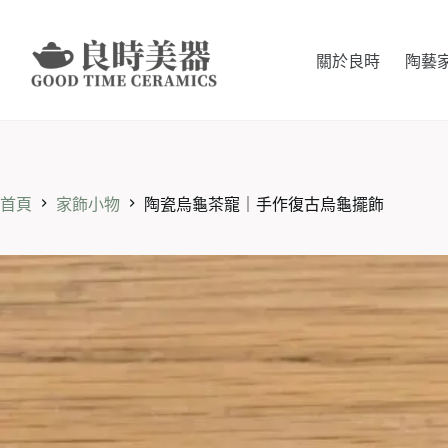
跳
至
主
關於良時
陶藝
要
內
容
首頁
家飾小物
陶瓷烏龜茶寵｜手作復古烏龜擺飾