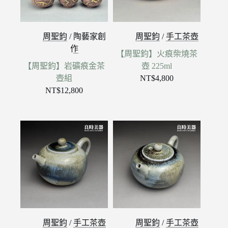
周聖鈞
/
陶藝家創
周聖鈞
/
手工茶壺
作
【周聖鈞】火痕柴燒茶
【周聖鈞】岩礦痕金茶
壺 225ml
壺組
NT$
4,800
NT$
12,800
周聖鈞
/
手工茶壺
周聖鈞
/
手工茶壺