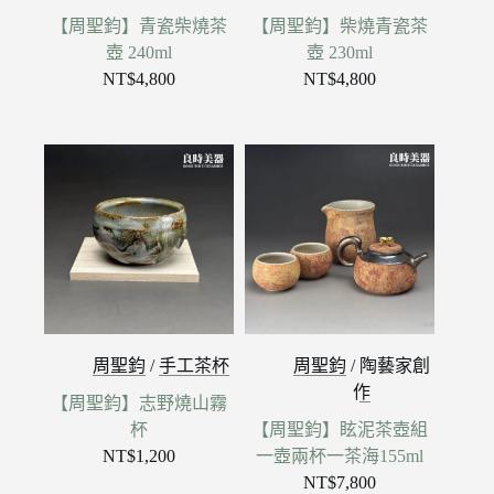
【周聖鈞】青瓷柴燒茶
【周聖鈞】柴燒青瓷茶
壺 240ml
壺 230ml
NT$
4,800
NT$
4,800
周聖鈞
/
手工茶杯
周聖鈞
/
陶藝家創
作
【周聖鈞】志野燒山霧
杯
【周聖鈞】眩泥茶壺組
NT$
1,200
一壺兩杯一茶海155ml
NT$
7,800