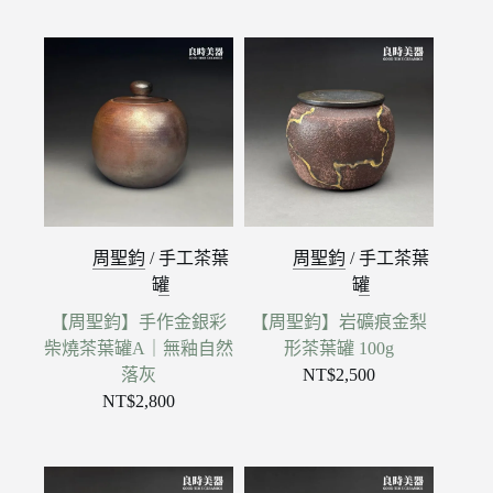
周聖鈞
/
手工茶葉
周聖鈞
/
手工茶葉
罐
罐
【周聖鈞】手作金銀彩
【周聖鈞】岩礦痕金梨
柴燒茶葉罐A｜無釉自然
形茶葉罐 100g
落灰
NT$
2,500
NT$
2,800