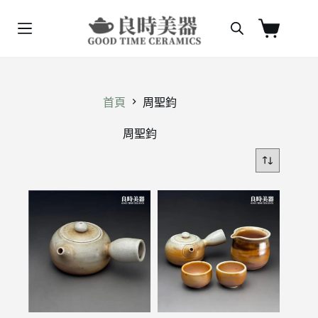
跳
至
購
主
物
要
車
內
容
首頁
周聖鈞
周聖鈞