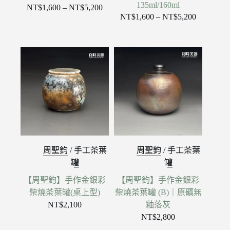
135ml/160ml
NT$
1,600
–
NT$
5,200
價
NT$
1,600
–
NT$
5,200
價
格
格
範
範
圍：
圍：
NT$1,600
NT$1,600
到
到
NT$5,200
NT$5,200
周聖鈞
/
手工茶葉
周聖鈞
/
手工茶葉
罐
罐
【周聖鈞】手作金銀彩
【周聖鈞】手作金銀彩
柴燒茶葉罐(桌上型)
柴燒茶葉罐 (B)｜原礦無
NT$
2,100
釉落灰
NT$
2,800