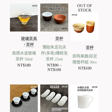
OUT OF
STOCK
玻璃茶具
茶杯
/
茶杯
薄胎朱泥功夫
茶杯
高透水波玻璃
杯(多款)傳統泡
良時美器|段泥
茶杯 50ml
茶杯 25ml
聞香杯組 30cc
NT$
180
NT$
90
–
NT$
100
NT$
100
價
格
範
圍：
NT$90
到
NT$100