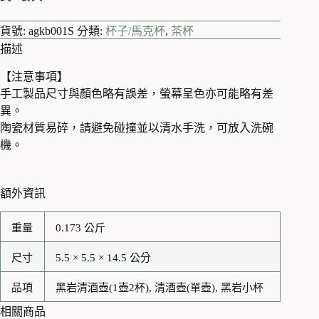
貨號:
agkb001S
分類:
杯子/馬克杯
,
茶杯
描述
【注意事項】
手工製品尺寸與顏色略有誤差，螢幕呈色亦可能略有差
異。
陶瓷材質易碎，請避免碰撞並以清水手洗，可放入洗碗
機。
額外資訊
重量
0.173 公斤
尺寸
5.5 × 5.5 × 14.5 公分
品項
黑岩清酒壺(1壺2杯), 清酒壺(單壺), 黑岩小杯
相關商品