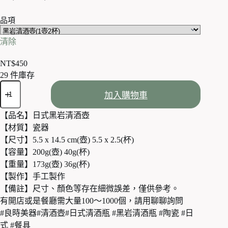
格
品項
範
圍：
清除
NT$90
到
NT$
450
NT$450
29 件庫存
黑
加入購物車
岩
清
【品名】日式黑岩清酒壺
酒
【材質】瓷器
壺
一
【尺寸】5.5 x 14.5 cm(壺) 5.5 x 2.5(杯)
壺
【容量】200g(壺) 40g(杯)
兩
【重量】173g(壺) 36g(杯)
杯
【製作】手工製作
200ml
【備註】尺寸、顏色等存在細微誤差，僅供參考。
數
有開店或是餐廳需大量100～1000個，請用聊聊詢問
量
#良時美器#清酒壺#日式清酒瓶 #黑岩清酒瓶 #陶瓷 #日
式 #餐具