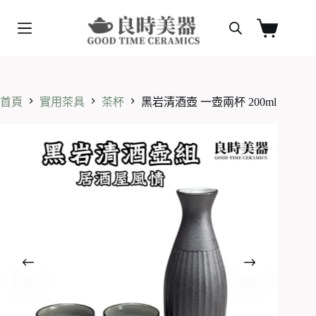
跳
至
購
主
物
要
車
內
容
首頁
實用茶具
茶杯
黑岩清酒壺 一壺兩杯 200ml