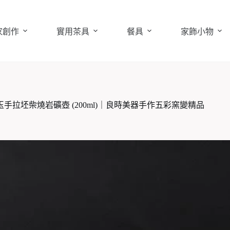
家創作
實用茶具
餐具
家飾小物
拉坯柴燒岩礦壺 (200ml)｜良時美器手作五彩窯變精品