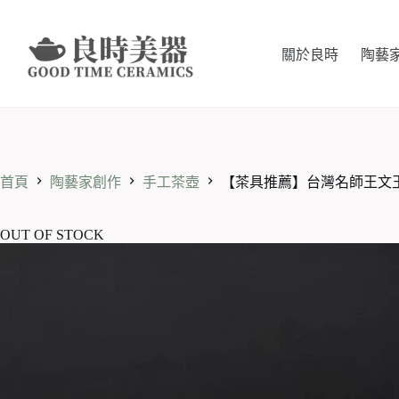
跳
至
主
關於良時
陶藝
要
內
容
首頁
陶藝家創作
手工茶壺
【茶具推薦】台灣名師王文玉手
OUT OF STOCK