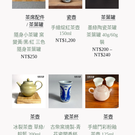
茶席配件
瓷壺
茶葉罐
/
茶葉罐
手繪綻紅茶壺
墨綠陶瓷茶罐
150ml
隨身小茶罐 窯
茶葉罐 40g/60g
NT$
1,200
變黃/黑/紅 三色
裝
隨身茶葉罐
NT$
200
–
NT$
240
價
NT$
250
格
範
圍：
NT$200
到
NT$240
茶壺
瓷茶杯
茶壺
冰裂茶壺 草綠/
古柴窯燒製-青
手繪鬥彩粉釉
靛藍 200ml
花瓷聞香杯
茶壺 125ml