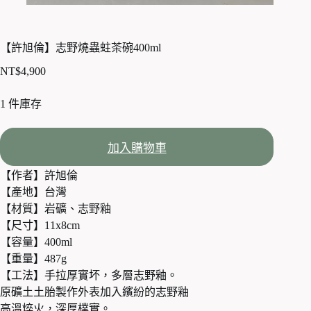
【許旭倫】志野燒蟲蛀茶碗400ml
NT$
4,900
1 件庫存
加入購物車
【作者】許旭倫
【產地】台灣
【材質】岩礦、志野釉
【尺寸】11x8cm
【容量】400ml
【重量】487g
【工法】手拉厚實坏，多層志野釉。
原礦土土胎製作外表加入繽紛的志野釉
高溫焠火，深厚樸實。