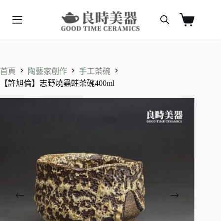
跳
至
購
主
物
要
車
內
容
首頁
陶藝家創作
手工茶碗
【許旭倫】志野燒蟲蛀茶碗400ml