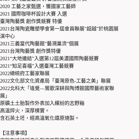
2020 工藝之家甄選，獲國家工藝師
2021 國際咖啡杯設計大賽 入選
臺灣陶藝獎 創作獎競賽 特優
2021台灣陶瓷雕塑學會第一屆會員聯展”超越”於桃園展
演中心
2021三義當代陶藝館”藝溯巢流”個展
2021台灣陶藝獎 創作獎特優
2021“大地連結”入選第12屆美濃國際陶藝競賽
2021“知足喜福”入選臺灣工藝競賽
2022總統府工藝家聯展
2022文化部文化資產局「臺灣原色­­-工藝之美」聯展
2022北科大「埴覺—鶯歌深耕與陶博館國際藝術家聯
展」
原礦土土胎製作外表加入繽紛的志野釉
高溫焠火，深厚樸實。
含石英土坯，經高溫氧化還原燒製。
【注意事項】