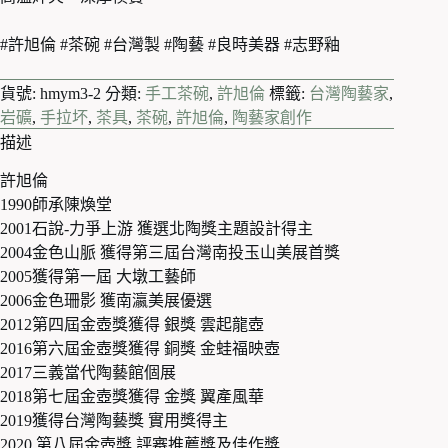
#許旭倫 #茶碗 #台灣製 #陶藝 #良時美器 #志野釉
貨號:
hmym3-2
分類:
手工茶碗
,
許旭倫
標籤:
台灣陶藝家
,
岩礦
,
手拉坏
,
茶具
,
茶碗
,
許旭倫
,
陶藝家創作
描述
許旭倫
1990師承陳煥堂
2001石說-力爭上游 獲選北陶獎主題設計得主
2004金色山脈 獲得第三屆台灣南投玉山美展首獎
2005獲得第一屆 大墩工藝師
2006金色珊影 獲南瀛美展優選
2012第四屆金壺獎獲得 銀獎 雲起龍壺
2016第六屆金壺獎獲得 銅獎 金蛙福映壺
2017三義當代陶藝館個展
2018第七屆金壺獎獲得 金獎 翼產風華
2019獲得台灣陶藝獎 實用獎得主
2020 第八屆金壺獎 評審推薦獎及佳作獎