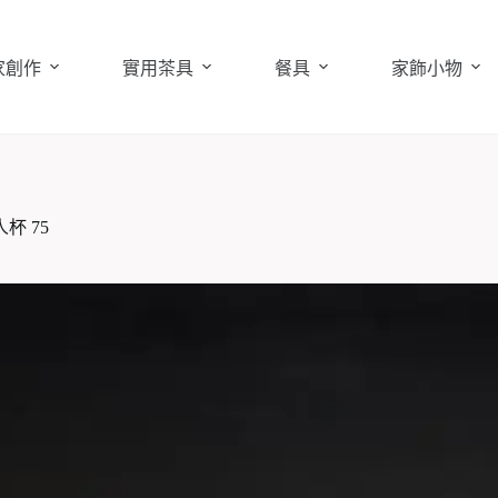
家創作
實用茶具
餐具
家飾小物
杯 75