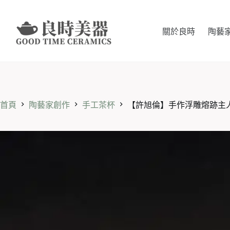
跳
至
主
關於良時
陶藝
要
內
容
首頁
陶藝家創作
手工茶杯
【許旭倫】手作浮雕熔跡主人