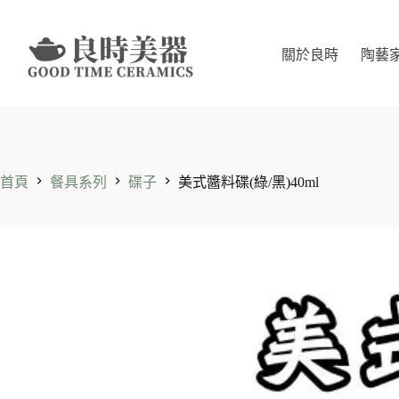
跳
至
主
關於良時
陶藝
要
內
容
首頁
餐具系列
碟子
美式醬料碟(綠/黑)40ml