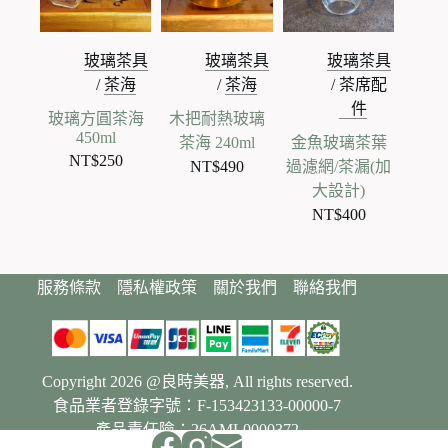
玻璃茶具
玻璃茶具
玻璃茶具
/
茶海
/
茶海
/
茶席配
件
玻璃方圓茶海
木把耐熱玻璃
450ml
茶海 240ml
金魚玻璃茶葉
NT$
250
NT$
490
過濾網/茶漏(加
大設計)
NT$
400
服務條款
隱私權政策
關於我們
聯絡我們
Copyright 2026 @良時美器, All rights reserved.
食品業者登錄字號：F-153423133-00000-7
產品責任險：26AML0000372