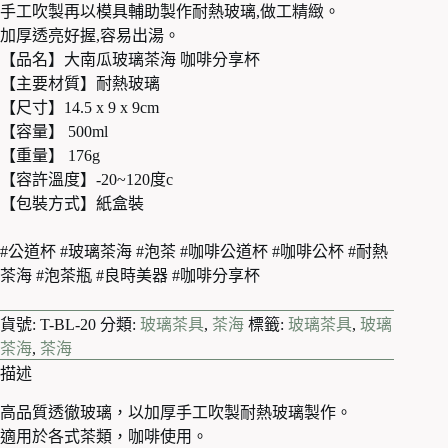
手工吹製再以模具輔助製作耐熱玻璃,做工精緻。
玻
加厚透亮好握,容易出湯。
璃
茶
【品名】大南瓜玻璃茶海 咖啡分享杯
海
【主要材質】耐熱玻璃
500ml
【尺寸】14.5 x 9 x 9cm
數
【容量】 500ml
量
【重量】 176g
【容許溫度】-20~120度c
【包裝方式】紙盒裝
#公道杯 #玻璃茶海 #泡茶 #咖啡公道杯 #咖啡公杯 #耐熱
茶海 #泡茶瓶 #良時美器 #咖啡分享杯
貨號:
T-BL-20
分類:
玻璃茶具
,
茶海
標籤:
玻璃茶具
,
玻璃
茶海
,
茶海
描述
高品質透徹玻璃，以加厚手工吹製耐熱玻璃製作。
適用於各式茶類，咖啡使用。