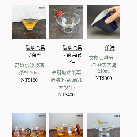
玻璃茶具
玻璃茶具
茶海
/
茶杯
/
茶席配
文創咖啡分享
件
高透水波玻璃
杯 藍天茶海
210ml
茶杯 50ml
蜻蜓玻璃茶葉
NT$
360
NT$
180
過濾網/茶漏(加
大設計)
NT$
400