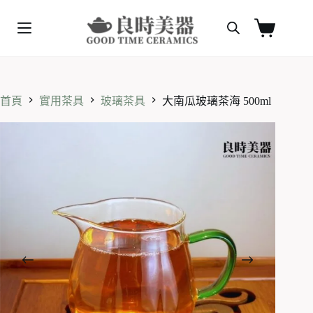
跳
至
購
主
物
要
車
內
容
首頁
實用茶具
玻璃茶具
大南瓜玻璃茶海 500ml