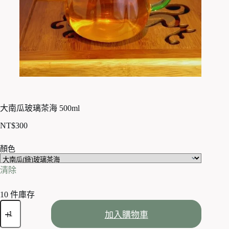
大南瓜玻璃茶海 500ml
NT$
300
顏色
清除
10 件庫存
大
加入購物車
南
瓜