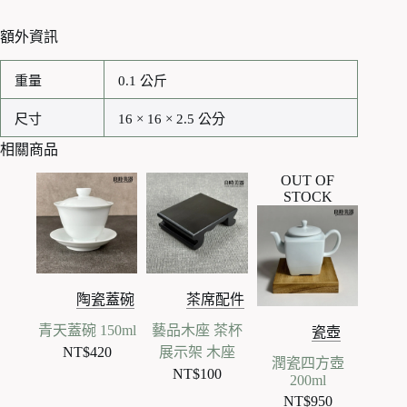
額外資訊
重量
0.1 公斤
尺寸
16 × 16 × 2.5 公分
相關商品
OUT OF
STOCK
陶瓷蓋碗
茶席配件
青天蓋碗 150ml
藝品木座 茶杯
瓷壺
NT$
420
展示架 木座
潤瓷四方壺
NT$
100
200ml
NT$
950