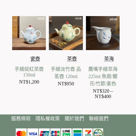
瓷壺
茶壺
茶海
手繪綻紅茶壺
手繪淡竹壺 品
鷹嘴手繪茶海
150ml
茗壺 120ml
225ml 魚遊/蘭
NT$
1,200
NT$
950
花/竹節/素色
NT$
320
–
NT$
400
價
格
範
服務條款
隱私權政策
關於我們
聯絡我們
圍：
NT$320
到