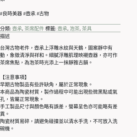
#良時美器 #壺承 #古物
分類:
壺承
,
茶席配件
標籤:
壺承
,
泡茶
,
茶具
描述
台灣古物老件，壺承上浮雕水紋與天鶴，圖案靜中有
動，象徵清淨與祥和。細膩浮雕肌理映襯壺器，亦可作
茶席焦點，為泡茶時光添上一抹靜雅古韻。
【注意事項】
早期古物製品有些許缺角，屬於正常現象。
本商品為陶瓷材質，製作過程中可能出現些微黑點或氣
孔，皆屬正常現象。
手工製品尺寸與顏色略有誤差，螢幕呈色亦可能略有差
異。
陶瓷材質易碎，請避免碰撞並以清水手洗，不可放入洗
碗機。