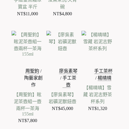
寶盆 半斤
碗
NT$
11,000
NT$
4,800
周聖鈞
/
廖吳素琴
手工茶杯
陶藝家創
/
手工茶
/
楊晴晴
作
壺
【楊晴晴】雪
【周聖鈞】眩
【廖吳素琴】
藏 岩泥志野茶
泥茶壺組一壺
岩礦泥獸鈕壺
杯系列
兩杯一茶海
NT$
45,000
NT$
1,320
155ml
NT$
7,800