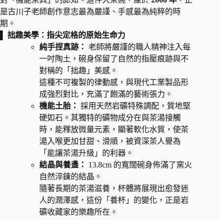
是古川子老師創作意志最為嚴謹、手感最為純粹的時
期。
▌ 拙趣美學：指尖定格的原始生命力
純手捏真跡：
老師將嚴謹的職人精神注入每
一吋陶土，碗身保留了自然的指壓痕跡與不
對稱的「拙趣」美感。
這種不可複製的律動感，與現代工業製品形
成強烈對比，充滿了飽滿的藝術張力。
機能土胎：
採用天然岩礦特殊調配，質地堅
硬如石。其獨特的礦物成分在與茶湯接觸
時，能釋放微量元素，顯著軟化水質，使茶
湯入喉更加甘甜、滑順，被資深茶人譽為
「能讓茶湯升級」的利器。
結晶與養盞：
13.8cm 的寬闊碗身佈滿了窯火
自然淬鍊的結晶。
隨著長期的茶湯滋養，杯體將展現出愈發迷
人的潤澤感，這份「養杯」的變化，正是岩
礦收藏家的樂趣所在。