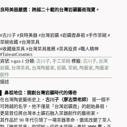
良時美器嚴選：跨越二十載的台灣岩礦藝術瑰寶。
#古川子 #良時美器 #台灣岩礦 #岩礦壺鼻祖 #手作茶碗 #
茶碗收藏 #台灣茶具
#收藏級茶具 #台灣茶具推薦 #茶具投資 #職人精神
#TaiwanCeramics
貨號:
t-gzz-1
分類:
古川子
,
手工茶碗
標籤:
古川子
,
台灣
岩礦
,
台灣茶具
,
台灣陶藝家
,
岩礦
,
茶碗
,
陶藝家
,
陶藝家
創作
描述
▌ 鼻祖地位：開創台灣岩礦時代的傳奇
在台灣陶瓷藝術史上，
古川子（廖志榮老師）
是一個不
可跨越的名字。他不僅是「台灣岩礦壺」的創始鼻祖，
更是首位將台灣本土礦石融入茶器創作的藝術家。
其作品於 90 年代引領了一場茶器革命，徹底改變了茶人
對「機能茶具」的認知。這件大茶碗，產於
2006 年
，正