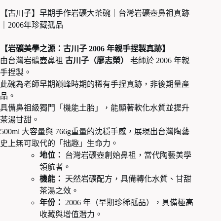
【古川子】早期手作岩礦大茶碗｜台灣岩礦壺鼻祖真跡
｜2006年珍藏孤品
【岩礦美學之源：古川子 2006 年親手捏製真跡】
由台灣岩礦壺鼻祖
古川子（廖志榮）
老師於 2006 年親
手捏製。
此碗為老師早期巔峰時期的稀有手捏真跡，非後期量產
品。
具備鼻祖級獨門「機能土胎」，能顯著軟化水質並提升
茶湯甘甜。
500ml 大容量與 766g重量的沈穩手感，展現出台灣陶藝
史上無可取代的「拙趣」生命力。
地位：
台灣岩礦壺創始鼻祖，當代陶藝美學
領航者。
機能：
天然岩礦配方，具備轉化水質、甘甜
茶湯之效。
年份：
2006 年（早期珍稀孤品），具備極高
收藏與增值潛力。