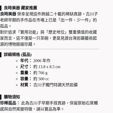
▌ 良時美器 藏家推薦
良時美器
榮幸呈現這件跨越二十載的稀缺真跡。古川子
老師早期的手作品在市場上已是「出一件、少一件」的
孤品。
對於追求「實用功能」與「歷史地位」雙重價值的收藏
家而言，這不僅是一只茶碗，更是見證台灣岩礦藝術起
源的博物館級珍藏。
▌ 詳細規格 (孤品)
年代：
2006 年作
尺寸：
約 13.8 x 8.5 cm
重量：
約 766 g
容量：
約 500 cc
材質：
古川子獨門特調天然岩礦
▌ 購物須知
珍稀孤品：
此為古川子早期手捏真跡，保留原始石質觸
感與自然窯變特徵，請以實品為準。