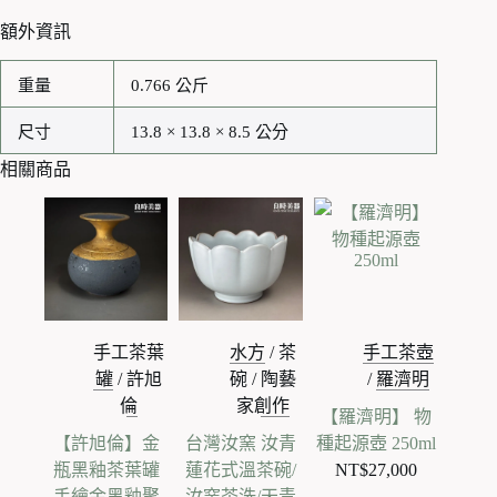
額外資訊
重量
0.766 公斤
尺寸
13.8 × 13.8 × 8.5 公分
相關商品
手工茶葉
水方
/
茶
手工茶壺
罐
/
許旭
碗
/
陶藝
/
羅濟明
倫
家創作
【羅濟明】 物
【許旭倫】金
台灣汝窯 汝青
種起源壺 250ml
瓶黑釉茶葉罐
蓮花式溫茶碗/
NT$
27,000
手繪金黑釉聚
汝窯茶洗/天青