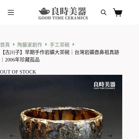
跳
至
購
主
物
要
車
內
容
首頁
陶藝家創作
手工茶碗
【古川子】早期手作岩礦大茶碗｜台灣岩礦壺鼻祖真跡
｜2006年珍藏孤品
OUT OF STOCK