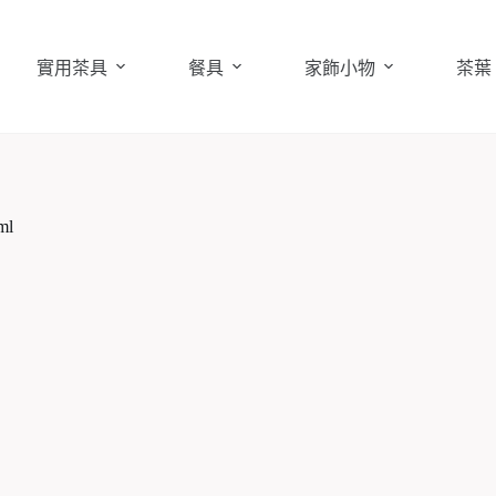
實用茶具
餐具
家飾小物
茶葉
l