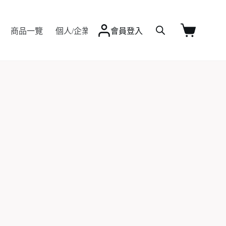
Q&A
商品一覽
個人/企業客製
會員登入
最新資訊
聯絡我
購
物
車