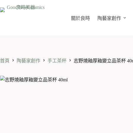
跳
至
主
關於良時
陶藝家創作
要
內
容
首頁
陶藝家創作
手工茶杯
志野燒釉厚釉變立品茶杯 40m