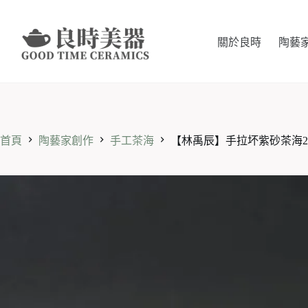
跳
至
主
關於良時
陶藝
要
內
容
首頁
陶藝家創作
手工茶海
【林禹辰】手拉坏紫砂茶海20