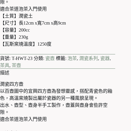
隙。
適合茶道泡茶入門使用
【土質】潤瓷土
【尺寸】長12cm x寬7cm x高9cm
【容量】200cc
【重量】230g
【瓦斯窯燒溫度】1250度
貨號:
T-HWT-23
分類:
瓷壺
標籤:
泡茶
,
潤瓷系列
,
瓷器
,
茶具
,
茶壺
描述
潤瓷四方壺
以百壺圖中的宜興四方壺為發想靈感，搭配青瓷色的釉
色，高溫窯燒製出屬於瓷器的另一種風貌呈現。
出水、壺型、壺身半手工製作，壺蓋與壺身會些許空
隙。
適合茶道泡茶入門使用