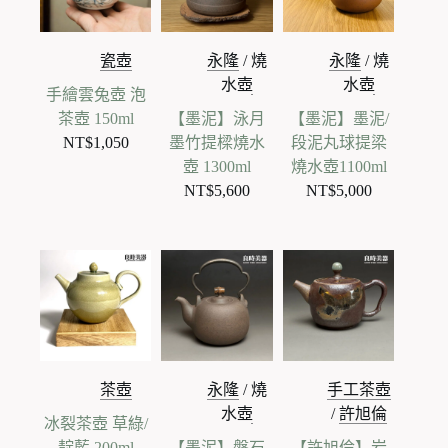
瓷壺
永隆
/
燒
永隆
/
燒
水壺
水壺
手繪雲兔壺 泡
茶壺 150ml
【墨泥】泳月
【墨泥】墨泥/
NT$
1,050
墨竹提樑燒水
段泥丸球提梁
壺 1300ml
燒水壺1100ml
NT$
5,600
NT$
5,000
茶壺
永隆
/
燒
手工茶壺
水壺
/
許旭倫
冰裂茶壺 草綠/
靛藍 200ml
【墨泥】磐石
【許旭倫】岩