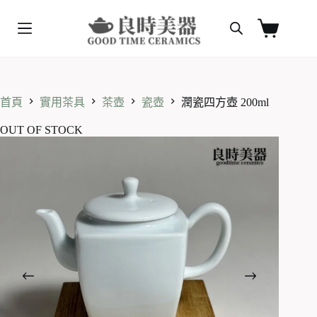
跳
至
購
主
物
要
車
內
容
首頁
實用茶具
茶壺
瓷壺
潤瓷四方壺 200ml
OUT OF STOCK