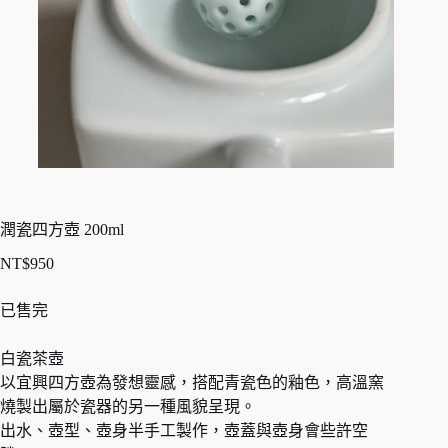
潤瓷四方壺 200ml
NT$
950
已售完
白瓷茶壺
以宜興四方壺為發想靈感，搭配青瓷色的釉色，高溫窯
燒製出屬於瓷器的另一種風貌呈現。
出水、壺型、壺身半手工製作，壺蓋與壺身會些許空