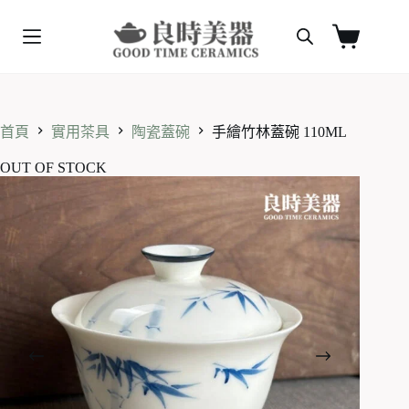
跳
至
購
主
物
要
車
內
容
首頁
實用茶具
陶瓷蓋碗
手繪竹林蓋碗 110ML
OUT OF STOCK