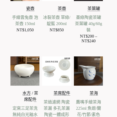
瓷壺
茶壺
茶葉罐
手繪雲兔壺 泡
冰裂茶壺 草綠/
墨綠陶瓷茶罐
茶壺 150ml
靛藍 200ml
茶葉罐 40g/60g
NT$
1,050
NT$
850
裝
NT$
200
–
NT$
240
價
格
範
圍：
NT$200
到
NT$240
水方
/
茶
茶席配件
茶海
席配件
茶過濾網 陶瓷
鷹嘴手繪茶海
定窯三足茶洗
茶漏 多孔茶漏
225ml 魚遊/蘭
無純白光釉水
陶瓷一體成形
花/竹節/素色