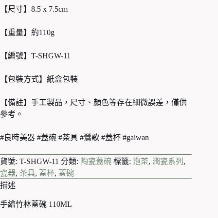
【尺寸】8.5 x 7.5cm
【重量】約110g
【編號】T-SHGW-11
【包裝方式】紙盒包裝
【備註】手工製品，尺寸、顏色等存在細微誤差，僅供
參考。
#良時美器 #蓋碗 #茶具 #鶯歌 #蓋杯 #gaiwan
貨號:
T-SHGW-11
分類:
陶瓷蓋碗
標籤:
泡茶
,
潤瓷系列
,
瓷器
,
茶具
,
蓋杯
,
蓋碗
描述
手繪竹林蓋碗 110ML