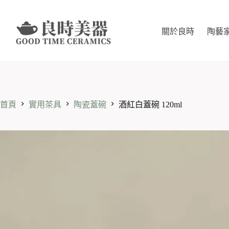
跳
至
主
關於良時
陶藝
要
內
容
首頁
實用茶具
陶瓷蓋碗
酒紅白蓋碗 120ml