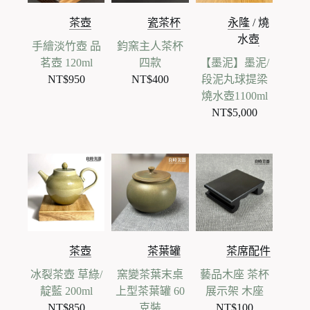
茶壺
瓷茶杯
永隆
/
燒
水壺
手繪淡竹壺 品
鈞窯主人茶杯
茗壺 120ml
四款
【墨泥】墨泥/
NT$
950
NT$
400
段泥丸球提梁
燒水壺1100ml
NT$
5,000
茶壺
茶葉罐
茶席配件
冰裂茶壺 草綠/
窯變茶葉末桌
藝品木座 茶杯
靛藍 200ml
上型茶葉罐 60
展示架 木座
NT$
850
克裝
NT$
100