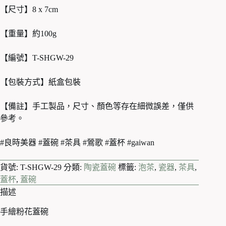
【尺寸】8 x 7cm
【重量】約100g
【編號】T-SHGW-29
【包裝方式】紙盒包裝
【備註】手工製品，尺寸、顏色等存在細微誤差，僅供
參考。
#良時美器 #蓋碗 #茶具 #鶯歌 #蓋杯 #gaiwan
貨號:
T-SHGW-29
分類:
陶瓷蓋碗
標籤:
泡茶
,
瓷器
,
茶具
,
蓋杯
,
蓋碗
描述
手繪粉花蓋碗