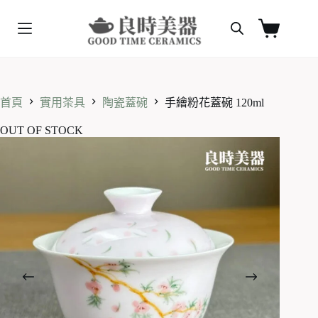
跳
至
購
主
物
要
車
內
容
首頁
實用茶具
陶瓷蓋碗
手繪粉花蓋碗 120ml
OUT OF STOCK