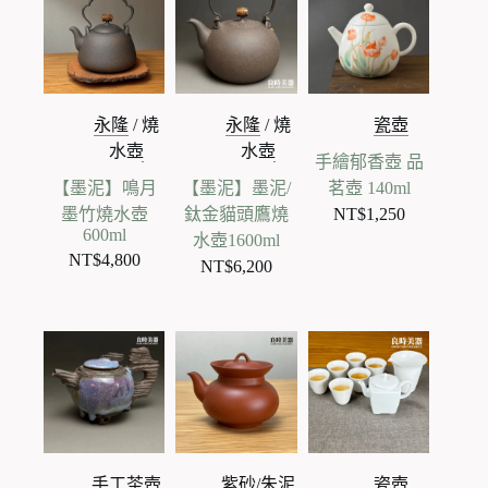
永隆
/
燒
永隆
/
燒
瓷壺
水壺
水壺
手繪郁香壺 品
【墨泥】鳴月
【墨泥】墨泥/
茗壺 140ml
墨竹燒水壺
鈦金貓頭鷹燒
NT$
1,250
600ml
水壺1600ml
NT$
4,800
NT$
6,200
手工茶壺
紫砂/朱泥
瓷壺