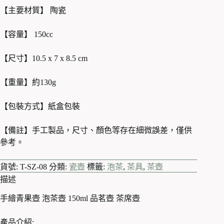
【主要材質】 陶瓷
【容量】 150cc
【尺寸】10.5 x 7 x 8.5 cm
【重量】約130g
【包裝方式】紙盒包裝
【備註】手工製品，尺寸、顏色等存在細微誤差，僅供
參考。
貨號:
T-SZ-08
分類:
瓷壺
標籤:
泡茶
,
茶具
,
茶壺
描述
手繪青果壺 泡茶壺 150ml 品茗壺 茶席壺
產品介紹: