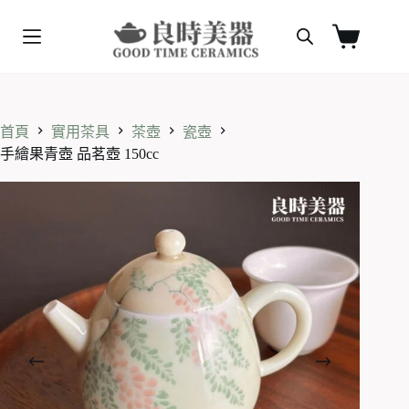
跳
至
購
主
物
要
車
內
容
首頁
實用茶具
茶壺
瓷壺
手繪果青壺 品茗壺 150cc