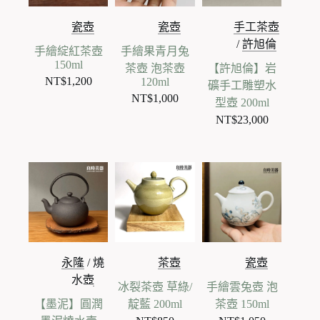
瓷壺
瓷壺
手工茶壺
/
許旭倫
手繪綻紅茶壺
手繪果青月兔
150ml
茶壺 泡茶壺
【許旭倫】岩
NT$
1,200
120ml
礦手工雕塑水
NT$
1,000
型壺 200ml
NT$
23,000
永隆
/
燒
茶壺
瓷壺
水壺
冰裂茶壺 草綠/
手繪雲兔壺 泡
【墨泥】圓潤
靛藍 200ml
茶壺 150ml