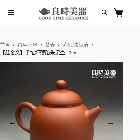
跳
至
購
主
物
要
車
內
容
首頁
實用茶具
茶壺
紫砂/朱泥壺
【莊裕文】手拉坏薄胎朱泥壺 200ml