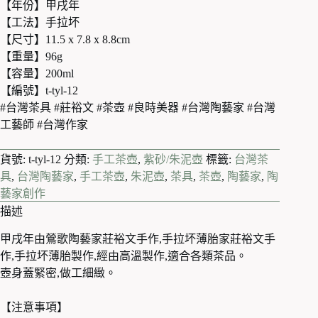
【年份】甲戌年
【工法】手拉坏
【尺寸】11.5 x 7.8 x 8.8cm
【重量】96g
【容量】200ml
【編號】t-tyl-12
#台灣茶具 #莊裕文 #茶壺 #良時美器 #台灣陶藝家 #台灣
工藝師 #台灣作家
貨號:
t-tyl-12
分類:
手工茶壺
,
紫砂/朱泥壺
標籤:
台灣茶
具
,
台灣陶藝家
,
手工茶壺
,
朱泥壺
,
茶具
,
茶壺
,
陶藝家
,
陶
藝家創作
描述
甲戌年由鶯歌陶藝家莊裕文手作,手拉坏薄胎家莊裕文手
作,手拉坏薄胎製作,經由高溫製作,適合各類茶品。
壺身蓋緊密,做工細緻。
【注意事項】