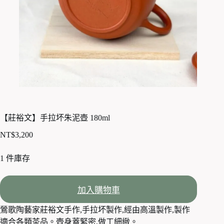
【莊裕文】手拉坏朱泥壺 180ml
NT$
3,200
1 件庫存
加入購物車
鶯歌陶藝家莊裕文手作,手拉坏製作,經由高溫製作,製作
適合各類茶品。壺身蓋緊密,做工細緻。