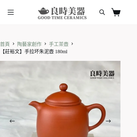
跳
至
購
主
物
要
車
內
容
首頁
陶藝家創作
手工茶壺
【莊裕文】手拉坏朱泥壺 180ml