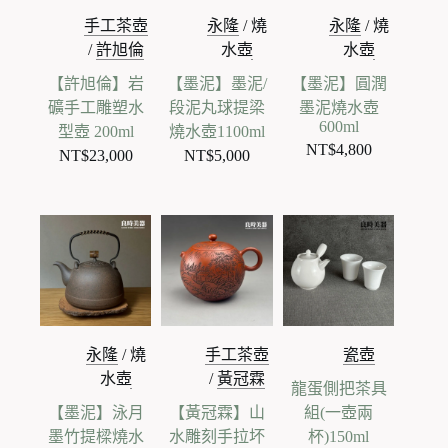
手工茶壺
永隆
/
燒
永隆
/
燒
/
許旭倫
水壺
水壺
【許旭倫】岩
【墨泥】墨泥/
【墨泥】圓潤
礦手工雕塑水
段泥丸球提梁
墨泥燒水壺
600ml
型壺 200ml
燒水壺1100ml
NT$
4,800
NT$
23,000
NT$
5,000
永隆
/
燒
手工茶壺
瓷壺
水壺
/
黃冠霖
龍蛋側把茶具
【墨泥】泳月
【黃冠霖】山
組(一壺兩
墨竹提樑燒水
水雕刻手拉坏
杯)150ml