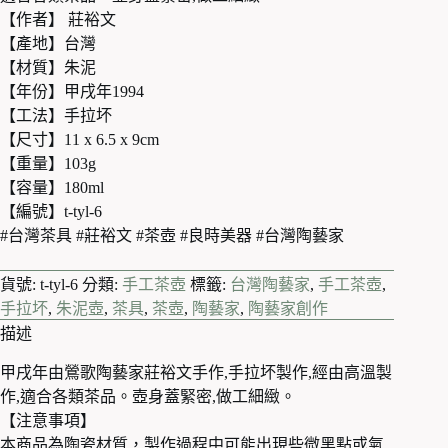
【作者】 莊裕文
【產地】台灣
【材質】朱泥
【年份】甲戌年1994
【工法】手拉坏
【尺寸】11 x 6.5 x 9cm
【重量】103g
【容量】180ml
【編號】t-tyl-6
#台灣茶具 #莊裕文 #茶壺 #良時美器 #台灣陶藝家
貨號:
t-tyl-6
分類:
手工茶壺
標籤:
台灣陶藝家
,
手工茶壺
,
手拉坏
,
朱泥壺
,
茶具
,
茶壺
,
陶藝家
,
陶藝家創作
描述
甲戌年由鶯歌陶藝家莊裕文手作,手拉坏製作,經由高溫製
作,適合各類茶品。壺身蓋緊密,做工細緻。
【注意事項】
本商品為陶瓷材質，製作過程中可能出現些微黑點或氣