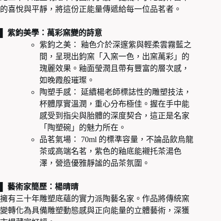
的喜悅與平靜，將這份正能量傳遞給每一位品茗者。
▌ 紫鈞美學：萬彩窯變的詩意
紫鈞之美： 釉色介於深邃紫與輕柔雲霧藍之
間，呈現出鈞窯「入窯一色，出窯萬彩」的
瑰麗效果。釉面瑩潤且帶有豐富的層次感，
如晚霞般璀璨。
陶塑手感： 延續楊老師標誌性的雕塑技法，
杯體厚實溫潤，重心分布極佳。握在手中能
感受到指尖與胎體的深度契合，這正是名家
「陶塑碗」的魅力所在。
品茗氣場： 70ml 的標準容量，不論品飲烏龍
茶或高端名茗，紫色的釉底能襯托茶湯色
澤，營造優雅靜謐的品茶氛圍。
▌ 藝術家簡歷：楊晴晴
擁有三十年雕塑底蘊的實力派陶藝名家。作品將傳統窯
變轉化為具備雕塑動態感與正向能量的立體藝術，深獲