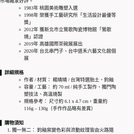
市場藏家好評。
1983年 桃園美術雕塑入選
1998年 榮獲手工藝研究所「生活設計最優等
獎」
2012年 獲新北市立鶯歌陶瓷博物館「鶯歌
燒」認證
2019年 高雄國際茶碗展展出
2020年 台北串門子、台中道禾六藝文化館個
展
▌ 詳細規格
作者 / 材質： 楊晴晴 / 台灣特選胎土、鈞釉
容量 / 工藝： 約 70 ml / 純手工製作、獨門陶
塑技法、高溫燒製
規格參考： 尺寸約 6.1 x 4.7 cm，重量約
116g – 130g（手作作品略有差異）
▌ 購物須知
獨一無二： 鈞釉窯變色彩與流動紋理皆由火路隨