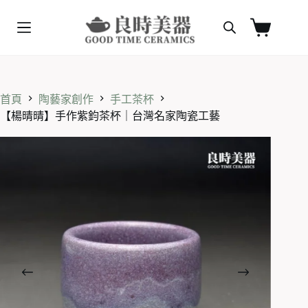
跳
至
購
主
物
要
車
內
容
首頁
陶藝家創作
手工茶杯
【楊晴晴】手作紫鈞茶杯｜台灣名家陶瓷工藝