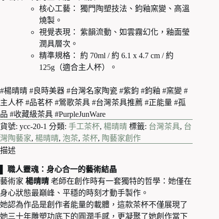
杯
核心工藝： 獨門陶塑技法、鈞釉窯變、高溫
｜
燒製。
台
視覺表現： 紫韻流動、如雲霧幻化，釉面瑩
灣
潤具層次。
名
家
精準規格： 約 70ml / 約 6.1 x 4.7 cm / 約
陶
125g（適合主人杯）。
瓷
工
#楊晴晴 #良時美器 #台灣名家陶瓷 #紫鈞 #鈞釉 #窯變 #
藝
主人杯 #品茗杯 #鶯歌茶具 #台灣茶具推薦 #正能量 #孤
數
品 #收藏級茶具 #PurpleJunWare
量
貨號:
ycc-20-1
分類:
手工茶杯
,
楊晴晴
標籤:
台灣茶具
,
台
灣陶藝家
,
楊晴晴
,
泡茶
,
茶杯
,
陶藝家創作
描述
▌ 職人靈魂：身心合一的藝術結晶
藝術家
楊晴晴
老師在創作時有一套獨特的哲學：她僅在
身心狀態最巔峰、平穩的時刻才動手製作。
她認為作品是創作者能量的載體，這款茶杯不僅展現了
她三十年雕塑功底下的圓潤手感，更凝聚了她創作當下