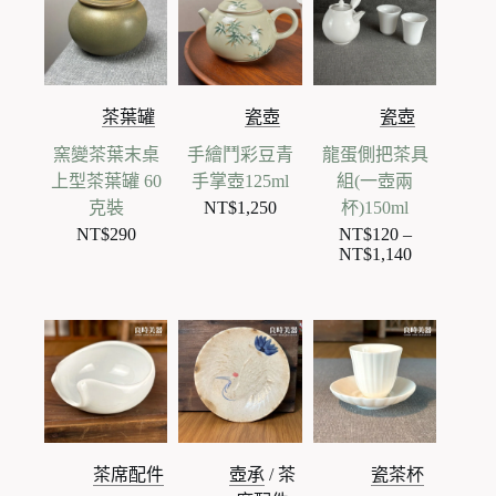
茶葉罐
瓷壺
瓷壺
窯變茶葉末桌
手繪鬥彩豆青
龍蛋側把茶具
上型茶葉罐 60
手掌壺125ml
組(一壺兩
克裝
NT$
1,250
杯)150ml
NT$
290
NT$
120
–
NT$
1,140
價
格
範
圍：
NT$120
到
NT$1,140
茶席配件
壺承
/
茶
瓷茶杯