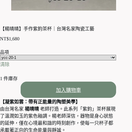
【楊晴晴】手作紫鈞茶杯｜台灣名家陶瓷工藝
NT$
1,680
品項
清除
1 件庫存
【楊
加入購物車
晴
晴】
【凝紫如雲：帶有正能量的陶塑美學】
手
由台灣名家
楊晴晴
老師打造。此系列「紫鈞」茶杯展現
作
紫
了溫潤如玉的紫色釉調。楊老師深信，器物是身心狀態
鈞
的延伸，僅在心境最和諧的時刻創作，使每一只杯子都
茶
承載著正向的生命能量與靜謐。