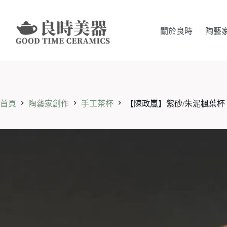
跳
至
主
關於良時
陶藝
要
內
容
首頁
陶藝家創作
手工茶杯
【陳政嵐】紫砂/朱泥楓葉杯 7