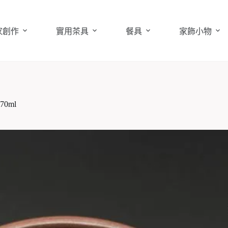
家創作
實用茶具
餐具
家飾小物
0ml