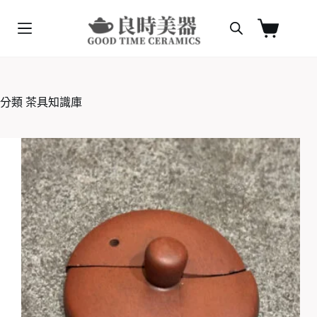
跳
至
購
主
物
要
車
內
容
分類
茶具知識庫