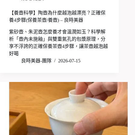
【養壺科學】陶壺為什麼越泡越漂亮？正確保
養4步驟(保養茶壺/養壺) – 良時美器
紫砂壺、朱泥壺怎麼養才會溫潤如玉？科學解
析「壺內未施釉」與雙重氣孔的包漿原理，分
享不浮誇的正確保養茶壺4步驟，讓茶壺越泡越
好喝
良時美器-團隊
2026-07-15