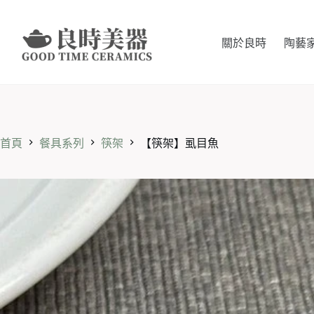
跳
至
主
關於良時
陶藝
要
內
容
首頁
餐具系列
筷架
【筷架】虱目魚