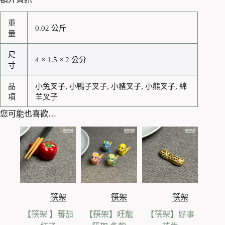
重
0.02 公斤
量
尺
4 × 1.5 × 2 公分
寸
品
小兔叉子, 小鴨子叉子, 小豬叉子, 小熊叉子, 綿
項
羊叉子
您可能也喜歡…
筷架
筷架
筷架
【筷架 】蕃茄
【筷架】旺龍
【筷架】好事