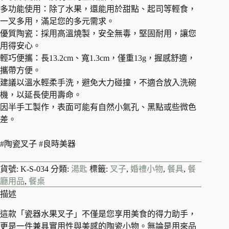
點
多功能使用：除了水果，還能用於甜點、起司等輕食，
叉
一叉多用，滿足您的多元需求。
匙
(5
優質陶瓷：採用高溫燒製，安全無毒，堅固耐用，讓您
款)
用得安心。
數
輕巧便攜：長13.2cm、寬1.3cm，僅重13g，握感舒適，
量
攜帶方便。
建議以溫水輕柔手洗，避免大力碰撞，不適合放入洗碗
機，以延長使用壽命。
因半手工製作，表面可能有自然小氣孔、黑點或些微色
差。
#陶瓷叉子 #良時美器
貨號:
K-S-034
分類:
湯匙
標籤:
叉子
,
婚禮小物
,
餐具
,
餐
廳用品
,
餐桌
描述
這款「瓷器水果叉子」不僅是您享用美食的得力助手，
更是一件兼具實用性與美感的陶瓷小物。無論是用來品