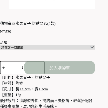
動物瓷器水果叉子 甜點叉匙(5款)
NT$
39
品項
動
加入購物車
物
瓷
【用途】水果叉子、甜點叉子
器
【材質】陶瓷
水
果
【尺寸】長13.2cm、寬1.3cm
叉
【重量】13g
子
優雅設計：流線型外觀，簡約而不失格調，輕鬆搭配各
甜
種餐桌風格，展現您的生活品味。