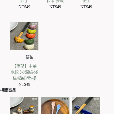
紅了
筷架 多款
花生
NT$
49
NT$
49
NT$
49
筷架
【筷架】中華
水餃 米/深綠/淺
綠/橘紅/紫/橘
NT$
49
相關商品