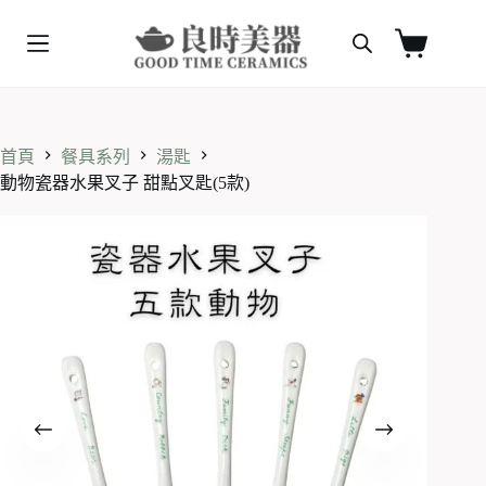
跳
至
購
主
物
要
車
內
容
首頁
餐具系列
湯匙
動物瓷器水果叉子 甜點叉匙(5款)