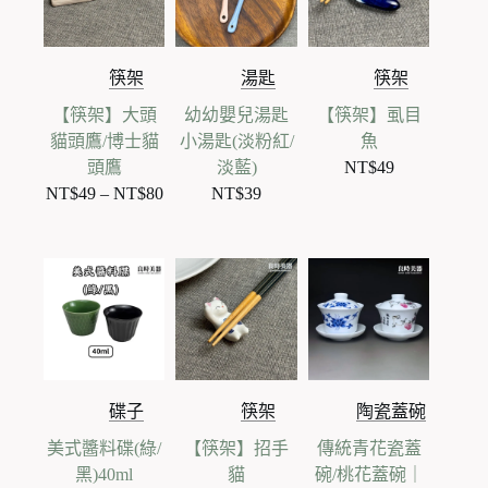
筷架
湯匙
筷架
【筷架】大頭
幼幼嬰兒湯匙
【筷架】虱目
貓頭鷹/博士貓
小湯匙(淡粉紅/
魚
頭鷹
淡藍)
NT$
49
NT$
49
–
NT$
80
NT$
39
價
格
範
圍：
NT$49
到
NT$80
碟子
筷架
陶瓷蓋碗
美式醬料碟(綠/
【筷架】招手
傳統青花瓷蓋
黑)40ml
貓
碗/桃花蓋碗｜