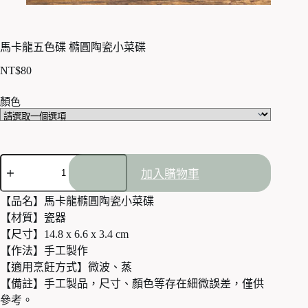
馬卡龍五色碟 橢圓陶瓷小菜碟
NT$
80
顏色
馬
加入購物車
卡
龍
【品名】馬卡龍橢圓陶瓷小菜碟
五
【材質】瓷器
色
碟
【尺寸】14.8 x 6.6 x 3.4 cm
橢
【作法】手工製作
圓
【適用烹飪方式】微波、蒸
陶
【備註】手工製品，尺寸、顏色等存在細微誤差，僅供
瓷
參考。
小