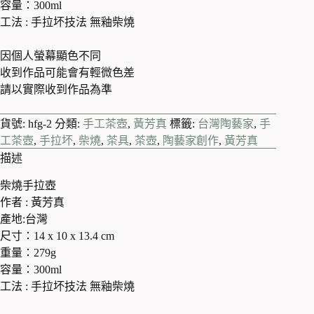
容量：300ml
工法 : 手拉坏技法 無釉柴燒
因個人螢幕顯色不同
收到作品可能會有輕微色差
請以實際收到作品為準
貨號:
hfg-2
分類:
手工茶壺
,
黃芳真
標籤:
台灣陶藝家
,
手
工茶壺
,
手拉坏
,
柴燒
,
茶具
,
茶壺
,
陶藝家創作
,
黃芳真
描述
柴燒手拉壺
作者 : 黃芳真
產地:台灣
尺寸：14 x 10 x 13.4 cm
重量：279g
容量：300ml
工法 : 手拉坏技法 無釉柴燒