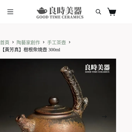
跳
至
購
主
物
要
車
內
容
首頁
陶藝家創作
手工茶壺
【黃芳真】樹根柴燒壺 300ml