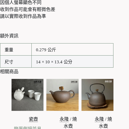
因個人螢幕顯色不同
收到作品可能會有輕微色差
請以實際收到作品為準
額外資訊
重量
0.279 公斤
尺寸
14 × 10 × 13.4 公分
相關商品
瓷壺
永隆
/
燒
永隆
/
燒
水壺
水壺
龍蛋側把茶具