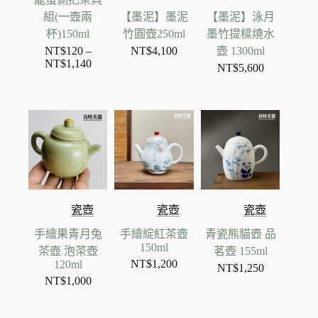
組(一壺兩
【墨泥】墨泥
【墨泥】泳月
杯)150ml
竹圓壺250ml
墨竹提樑燒水
NT$
120
–
NT$
4,100
壺 1300ml
NT$
1,140
價
NT$
5,600
格
範
圍：
NT$120
到
NT$1,140
瓷壺
瓷壺
瓷壺
手繪果青月兔
手繪綻紅茶壺
青瓷熊貓壺 品
150ml
茶壺 泡茶壺
茗壺 155ml
NT$
1,200
120ml
NT$
1,250
NT$
1,000