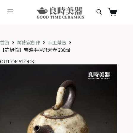
跳
至
購
主
物
要
車
內
容
首頁
陶藝家創作
手工茶壺
【許旭倫】岩礦手捏飛天壺 230ml
OUT OF STOCK