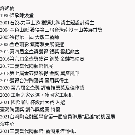
許旭倫
1990師承陳煥堂
2001石說-力爭上游 獲選北陶獎主題設計得主
2004金色山脈 獲得第三屆台灣南投玉山美展首獎
2005獲得第一屆 大墩工藝師
2006金色珊影 獲南瀛美展優選
2012第四屆金壺獎獲得 銀獎 雲起龍壺
2016第六屆金壺獎獲得 銅獎 金蛙福映壺
2017三義當代陶藝館個展
2018第七屆金壺獎獲得 金獎 翼產風華
2019獲得台灣陶藝獎 實用獎得主
2020 第八屆金壺獎 評審推薦獎及佳作獎
2020 工藝之家甄選，獲國家工藝師
2021 國際咖啡杯設計大賽 入選
臺灣陶藝獎 創作獎競賽 特優
2021台灣陶瓷雕塑學會第一屆會員聯展”超越”於桃園展
演中心
2021三義當代陶藝館”藝溯巢流”個展