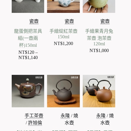
瓷壺
瓷壺
瓷壺
龍蛋側把茶具
手繪綻紅茶壺
手繪果青月兔
150ml
組(一壺兩
茶壺 泡茶壺
NT$
1,200
120ml
杯)150ml
NT$
1,000
NT$
120
–
NT$
1,140
價
格
範
圍：
NT$120
到
NT$1,140
手工茶壺
永隆
/
燒
永隆
/
燒
/
許旭倫
水壺
水壺