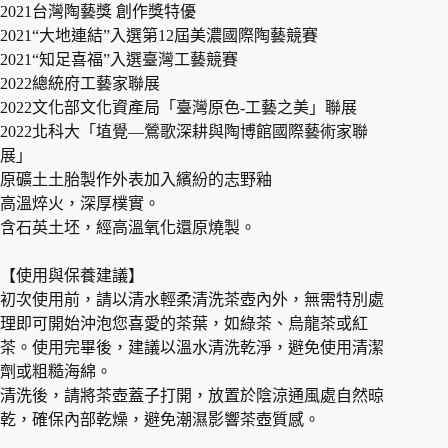
2021台灣陶藝獎 創作獎特優
2021“大地連結”入選第12屆美濃國際陶藝競賽
2021“知足喜福”入選臺灣工藝競賽
2022總統府工藝家聯展
2022文化部文化資產局「臺灣原色­­-工藝之美」聯展
2022北科大「埴覺—鶯歌深耕與陶博館國際藝術家聯
展」
原礦土土胎製作外表加入繽紛的志野釉
高溫焠火，深厚樸實。
含石英土坯，經高溫氧化還原燒製。
【使用與保養建議】
初次使用前，請以清水輕柔清洗茶壺內外，無需特別處
理即可開始沖泡您喜愛的茶葉，如綠茶、烏龍茶或紅
茶。使用完畢後，建議以溫水清洗乾淨，避免使用清潔
劑或粗糙海綿。
清洗後，請將茶壺蓋子打開，放置於陰涼通風處自然晾
乾，確保內部乾燥，避免潮濕影響茶壺質感。