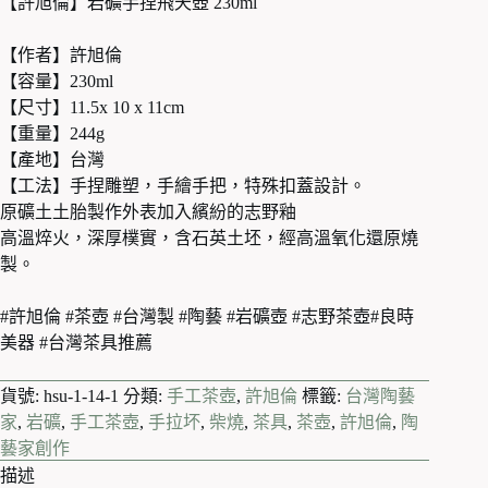
【許旭倫】岩礦手捏飛天壺 230ml
【作者】許旭倫
【容量】230ml
【尺寸】11.5x 10 x 11cm
【重量】244g
【產地】台灣
【工法】手捏雕塑，手繪手把，特殊扣蓋設計。
原礦土土胎製作外表加入繽紛的志野釉
高溫焠火，深厚樸實，含石英土坯，經高溫氧化還原燒
製。
#許旭倫 #茶壺 #台灣製 #陶藝 #岩礦壺 #志野茶壺#良時
美器 #台灣茶具推薦
貨號:
hsu-1-14-1
分類:
手工茶壺
,
許旭倫
標籤:
台灣陶藝
家
,
岩礦
,
手工茶壺
,
手拉坏
,
柴燒
,
茶具
,
茶壺
,
許旭倫
,
陶
藝家創作
描述