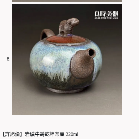
【許旭倫】岩礦牛轉乾坤茶壺 220ml