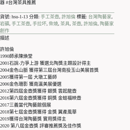
器 #台灣茶具推薦
貨號:
hsu-1-13
分類:
手工茶壺
,
許旭倫
標籤:
台灣陶藝家
,
岩礦
,
手工茶壺
,
手拉坏
,
柴燒
,
茶具
,
茶壺
,
許旭倫
,
陶藝家
創作
描述
許旭倫
1990師承陳煥堂
2001石說-力爭上游 獲選北陶獎主題設計得主
2004金色山脈 獲得第三屆台灣南投玉山美展首獎
2005獲得第一屆 大墩工藝師
2006金色珊影 獲南瀛美展優選
2012第四屆金壺獎獲得 銀獎 雲起龍壺
2016第六屆金壺獎獲得 銅獎 金蛙福映壺
2017三義當代陶藝館個展
2018第七屆金壺獎獲得 金獎 翼產風華
2019獲得台灣陶藝獎 實用獎得主
2020 第八屆金壺獎 評審推薦獎及佳作獎