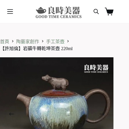
跳
至
購
主
物
要
車
內
容
首頁
陶藝家創作
手工茶壺
【許旭倫】岩礦牛轉乾坤茶壺 220ml