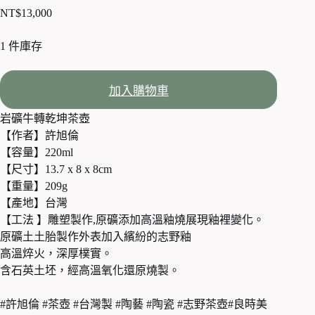
NT$
13,000
1 件庫存
加入購物車
岩礦牛轉乾坤茶壺
【作者】許旭倫
【容量】220ml
【尺寸】13.7 x 8 x 8cm
【重量】209g
【產地】台灣
【工法 】雕塑製作,原礦添加高溫釉燒展現釉裡變化。
原礦土土胎製作外表加入繽紛的志野釉
高溫焠火，深厚樸實。
含石英土坯，經高溫氧化還原燒製。
#許旭倫 #茶壺 #台灣製 #陶藝 #陶瓷 #志野茶壺#良時美