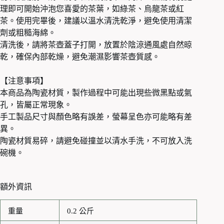
理即可開始沖泡您喜愛的茶葉，如綠茶、烏龍茶或紅
茶。使用完畢後，建議以溫水清洗乾淨，避免使用清潔
劑或粗糙海綿。
清洗後，請將茶壺蓋子打開，放置於陰涼通風處自然晾
乾，確保內部乾燥，避免潮濕影響茶壺質感。
【注意事項】
本商品為陶瓷材質，製作過程中可能出現些微黑點或氣
孔，皆屬正常現象。
手工製品尺寸與顏色略有誤差，螢幕呈色亦可能略有差
異。
陶瓷材質易碎，請避免碰撞並以清水手洗，不可放入洗
碗機。
額外資訊
重量
0.2 公斤