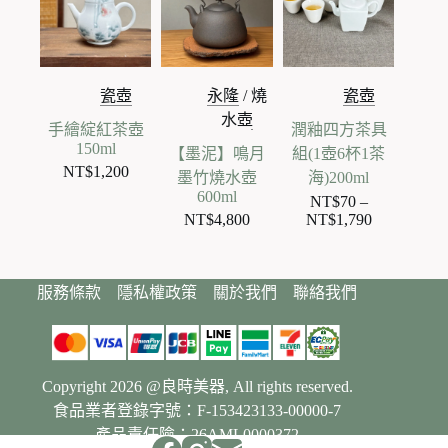
到
NT$1,140
瓷壺
永隆
/
燒
瓷壺
水壺
手繪綻紅茶壺
潤釉四方茶具
150ml
【墨泥】鳴月
組(1壺6杯1茶
NT$
1,200
墨竹燒水壺
海)200ml
600ml
NT$
70
–
NT$
4,800
NT$
1,790
價
格
範
服務條款
隱私權政策
關於我們
聯絡我們
圍：
NT$70
到
NT$1,790
Copyright 2026 @良時美器, All rights reserved.
食品業者登錄字號：F-153423133-00000-7
產品責任險：26AML0000372