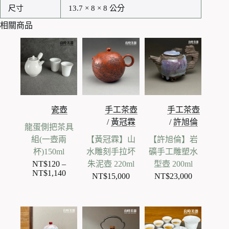
尺寸
13.7 × 8 × 8 公分
相關商品
瓷壺
手工茶壺
手工茶壺
/
黃冠霖
/
許旭倫
龍蛋側把茶具
組(一壺兩
【黃冠霖】山
【許旭倫】岩
杯)150ml
水雕刻手拉坏
礦手工雕塑水
NT$
120
–
朱泥壺 220ml
型壺 200ml
NT$
1,140
價
NT$
15,000
NT$
23,000
格
範
圍：
NT$120