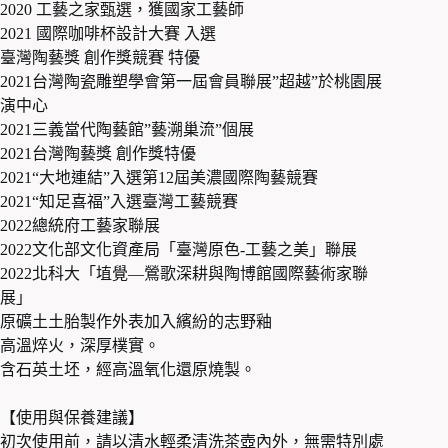
2020 工藝之家甄選，獲國家工藝師
2021 國際咖啡杯設計大賽 入選
臺灣陶藝獎 創作獎競賽 特優
2021台灣陶瓷雕塑學會第一屆會員聯展”超越”於桃園展
演中心
2021三義當代陶藝館”藝溯巢流”個展
2021台灣陶藝獎 創作獎特優
2021“大地連結”入選第12屆美濃國際陶藝競賽
2021“知足喜福”入選臺灣工藝競賽
2022總統府工藝家聯展
2022文化部文化資產局「臺灣原色­­-工藝之美」聯展
2022北科大「埴覺—鶯歌深耕與陶博館國際藝術家聯
展」
原礦土土胎製作外表加入繽紛的志野釉
高溫焠火，深厚樸實。
含石英土坯，經高溫氧化還原燒製。
【使用與保養建議】
初次使用前，請以清水輕柔清洗茶壺內外，無需特別處