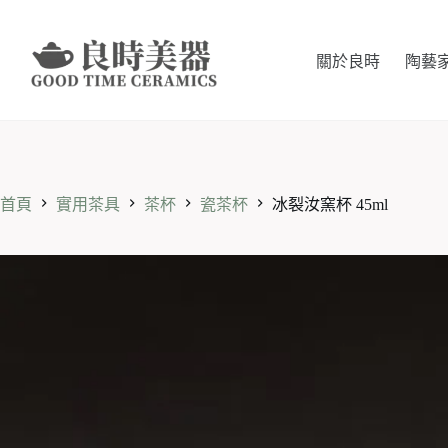
跳
至
主
關於良時
陶藝
要
內
容
首頁
實用茶具
茶杯
瓷茶杯
冰裂汝窯杯 45ml