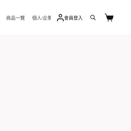
Q&A
商品一覽
個人/企業客製
會員登入
最新資訊
聯絡我
購
物
車