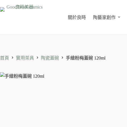
跳
至
主
關於良時
陶藝家創作
要
內
容
首頁
實用茶具
陶瓷蓋碗
手繪粉梅蓋碗 120ml