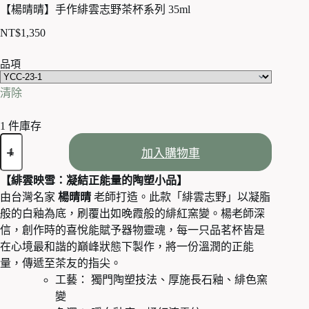
【楊晴晴】手作緋雲志野茶杯系列 35ml
NT$
1,350
品項
清除
1 件庫存
【楊
加入購物車
晴
晴】
【緋雲映雪：凝結正能量的陶塑小品】
手
由台灣名家
楊晴晴
老師打造。此款「緋雲志野」以凝脂
作
緋
般的白釉為底，刷覆出如晚霞般的緋紅窯變。楊老師深
雲
信，創作時的喜悅能賦予器物靈魂，每一只品茗杯皆是
志
在心境最和諧的巔峰狀態下製作，將一份溫潤的正能
野
量，傳遞至茶友的指尖。
茶
工藝： 獨門陶塑技法、厚施長石釉、緋色窯
杯
變
系