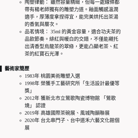
陶塑律動： 雖然容量精緻，但每一處線條都
帶有楊老師獨有的雕塑力道。釉面觸感溫潤
適手，厚薄度拿捏得宜，能完美烘托出茶湯
的香氣與層次。
品茗情境： 35ml 的黃金容量，適合功夫茶的
品飲節奏。緋紅與暖白的交錯，不僅能襯托
出清香型烏龍茶的翠綠，更能凸顯老茶、紅
茶的紅寶石光澤。
▌ 藝術家簡歷
1983年 桃園美術雕塑入選
1998年 榮獲手工藝研究所「生活設計最優等
獎」
2012年 獲新北市立鶯歌陶瓷博物館 「鶯歌
燒」 認證
2019年 高雄國際茶碗展、風城陶韻聯展
2020年 台北串門子、台中道禾六藝文化館個
展