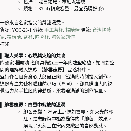
色澤： 暖白釉底、橘紅流雲紋
列
35ml
規格： 35ml (精緻容量，最宜品啜好茶)
數
量
一份來自名家指尖的靜謐暖意。
貨號:
YCC-23-1
分類:
手工茶杯
,
楊晴晴
標籤:
台灣陶藝
家
,
楊晴晴
,
茶杯
,
陶瓷杯
,
陶藝家創作
描述
▌ 職人美學：心境與火焰的共鳴
陶藝家
楊晴晴
老師具備近三十年的雕塑底蘊，她將對空
間的理解融入這款
【緋雲志野】
品茗杯中。
堅持僅在自身身心狀態最正向、飽滿的時刻投入創作，
這份專注力使杯體雖然小巧（35ml），卻具備強大的視
覺張力與手拉胚的律動感，承載著滿滿的創作能量。
▌ 緋雲志野：白雪中綻放的溫潤
緋色窯變： 杯身上那抹如雲霧、如火光的橘
紅，是志野燒中極為難得的「緋色」效果，
展現了火與土在窯內交織出的自然動感。