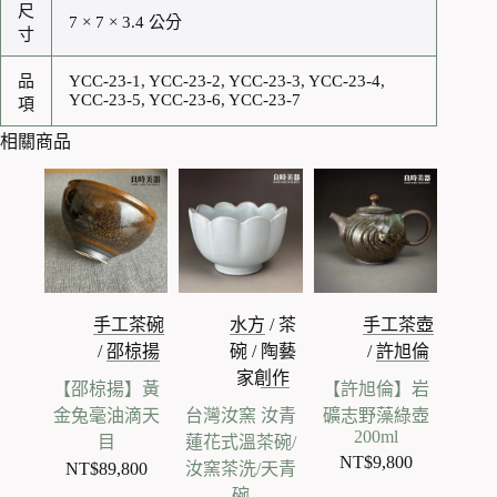
尺
7 × 7 × 3.4 公分
寸
品
YCC-23-1, YCC-23-2, YCC-23-3, YCC-23-4,
YCC-23-5, YCC-23-6, YCC-23-7
項
相關商品
手工茶碗
水方
/
茶
手工茶壺
/
邵椋揚
碗
/
陶藝
/
許旭倫
家創作
【邵椋揚】黃
【許旭倫】岩
金兔毫油滴天
台灣汝窯 汝青
礦志野藻綠壺
200ml
目
蓮花式溫茶碗/
NT$
9,800
NT$
89,800
汝窯茶洗/天青
碗