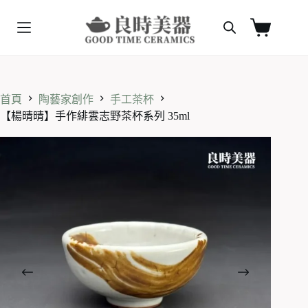
跳
至
購
主
物
要
車
內
容
首頁
陶藝家創作
手工茶杯
【楊晴晴】手作緋雲志野茶杯系列 35ml