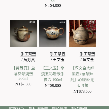
NT$
4,800
手工茶壺
手工茶壺
手工茶壺
/
黃芳真
/
王文玉
/
陳文全
【黃芳真】重
【王文玉】柴
【陳文全大師
落灰柴燒壺
燒五彩岩礦手
製壺x羅榮輝
200ml
拉壺 190ml
刻】心經壺|絕
NT$
7,500
NT$
9,800
版收藏
NT$
73,500