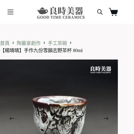
跳
至
購
主
物
要
車
內
容
首頁
陶藝家創作
手工茶碗
【楊晴晴】手作九份雪韻志野茶杯 80ml