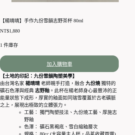
【楊晴晴】手作九份雪韻志野茶杯 80ml
NT$
1,880
1 件庫存
加入購物車
【土地的印記：九份雪韻陶塑美學】
由台灣名家
楊晴晴
老師親手打造，融合
九份燒
獨特的
礦石色澤與經典
志野釉
。此杯在楊老師身心最豐沛的正
能量狀態下成形，厚實的釉面如同瑞雪覆蓋於古老礦脈
之上，展現出極致的立體張力。
工藝： 獨門陶塑技法、九份燒工藝、厚施志
野釉
色澤： 礦石黑褐底、雪白縮釉層次
規格： 80cc (大容量主人杯，品茗收藏首選)