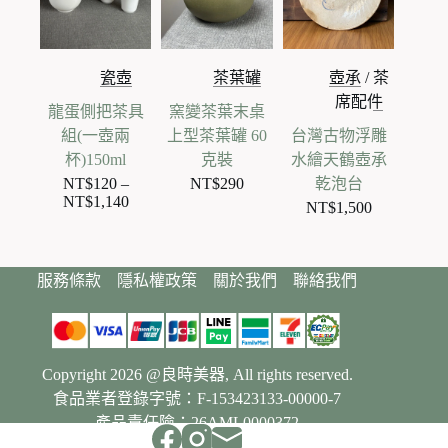
瓷壺
茶葉罐
壺承
/
茶
席配件
龍蛋側把茶具
窯變茶葉末桌
組(一壺兩
上型茶葉罐 60
台灣古物浮雕
杯)150ml
克裝
水繪天鶴壺承
NT$
120
–
NT$
290
乾泡台
NT$
1,140
價
NT$
1,500
格
範
圍：
服務條款
隱私權政策
關於我們
聯絡我們
NT$120
到
NT$1,140
Copyright 2026 @良時美器, All rights reserved.
食品業者登錄字號：F-153423133-00000-7
產品責任險：26AML0000372