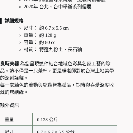
2020年 台北、台中舉辦系列個展
▌ 詳細規格
尺寸： 約 6.7 x 5.5 cm
重量： 約 128 g
容量： 約 80 cc
材質： 特選九份土、長石釉
良時美器
為您呈現這件結合地域色彩與名家工藝的珍
品。這不僅是一只茶杯，更是楊老師對於台灣土地美學
的深刻詮釋。
每一處釉色的流動與縮釉皆為孤品，期待與喜愛深度收
藏的您結緣。
額外資訊
重量
0.128 公斤
尺寸
6.7 × 6.7 × 5.5 公分