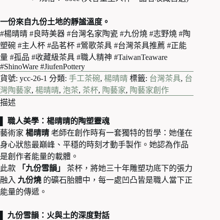
一份來自九份土地的靜謐溫度。
#楊晴晴 #良時美器 #台灣名家陶瓷 #九份燒 #志野燒 #陶
塑碗 #主人杯 #品茗杯 #鶯歌茶具 #台灣茶具推薦 #正能
量 #孤品 #收藏級茶具 #職人精神 #TaiwanTeaware
#ShinoWare #JiufenPottery
貨號:
ycc-26-1
分類:
手工茶碗
,
楊晴晴
標籤:
台灣茶具
,
台
灣陶藝家
,
楊晴晴
,
泡茶
,
茶杯
,
陶藝家
,
陶藝家創作
描述
▌ 職人美學：楊晴晴的陶塑靈魂
藝術家
楊晴晴
老師在創作時有一套獨特的哲學：她僅在
身心狀態最巔峰、平穩的時刻才動手製作。她認為作品
是創作者能量的載體。
此款
「九份雪韻」
茶杯，將她三十年雕塑功底下的張力
融入
九份燒
的礦石胎體中，每一處凹凸皆是職人當下正
能量的傳遞。
▌ 九份雪韻：火與土的深度對話