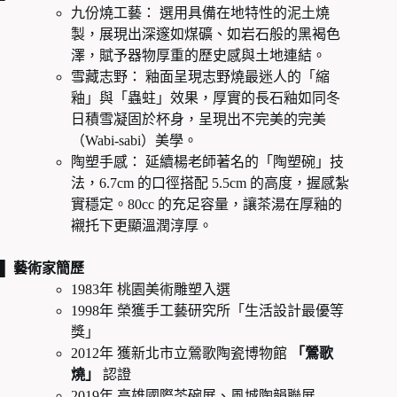
九份燒工藝： 選用具備在地特性的泥土燒
製，展現出深邃如煤礦、如岩石般的黑褐色
澤，賦予器物厚重的歷史感與土地連結。
雪藏志野： 釉面呈現志野燒最迷人的「縮
釉」與「蟲蛀」效果，厚實的長石釉如同冬
日積雪凝固於杯身，呈現出不完美的完美
（Wabi-sabi）美學。
陶塑手感： 延續楊老師著名的「陶塑碗」技
法，6.7cm 的口徑搭配 5.5cm 的高度，握感紮
實穩定。80cc 的充足容量，讓茶湯在厚釉的
襯托下更顯溫潤淳厚。
▌ 藝術家簡歷
1983年 桃園美術雕塑入選
1998年 榮獲手工藝研究所「生活設計最優等
獎」
2012年 獲新北市立鶯歌陶瓷博物館
「鶯歌
燒」
認證
2019年 高雄國際茶碗展、風城陶韻聯展