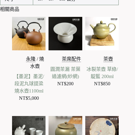
相關商品
永隆
/
燒
茶席配件
茶壺
水壺
圓潤茶漏 茶葉
冰裂茶壺 草綠/
【墨泥】墨泥/
過濾網(紗網)
靛藍 200ml
段泥丸球提梁
NT$
200
NT$
850
燒水壺1100ml
NT$
5,000