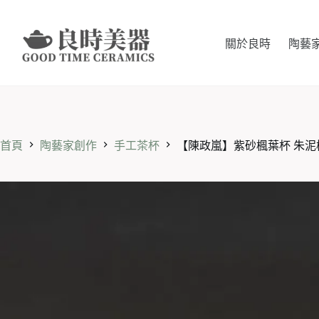
跳
至
主
關於良時
陶藝
要
內
容
首頁
陶藝家創作
手工茶杯
【陳政嵐】紫砂楓葉杯 朱泥