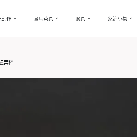
家創作
實用茶具
餐具
家飾小物
楓葉杯