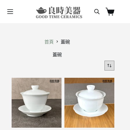
跳
至
購
主
物
要
車
內
容
首頁
蓋碗
蓋碗