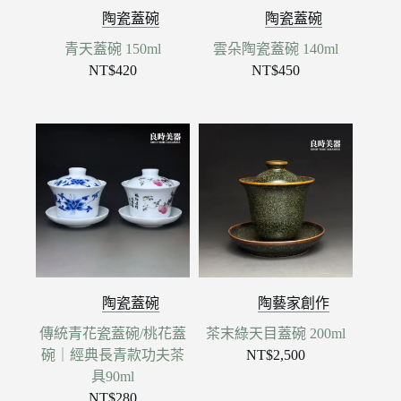
陶瓷蓋碗
陶瓷蓋碗
青天蓋碗 150ml
雲朵陶瓷蓋碗 140ml
NT$
420
NT$
450
陶瓷蓋碗
陶藝家創作
傳統青花瓷蓋碗/桃花蓋
茶末綠天目蓋碗 200ml
碗｜經典長青款功夫茶
NT$
2,500
具90ml
NT$
280