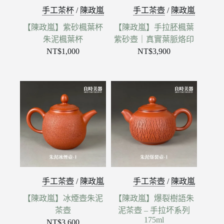
手工茶杯
/
陳政嵐
手工茶壺
/
陳政嵐
【陳政嵐】紫砂楓葉杯
【陳政嵐】手拉胚楓葉
朱泥楓葉杯
紫砂壺｜真實葉脈烙印
NT$
1,000
NT$
3,900
手工茶壺
/
陳政嵐
手工茶壺
/
陳政嵐
【陳政嵐】冰煙壺朱泥
【陳政嵐】爆裂樹語朱
茶壺
泥茶壺 – 手拉坏系列
175ml
NT$
3,600