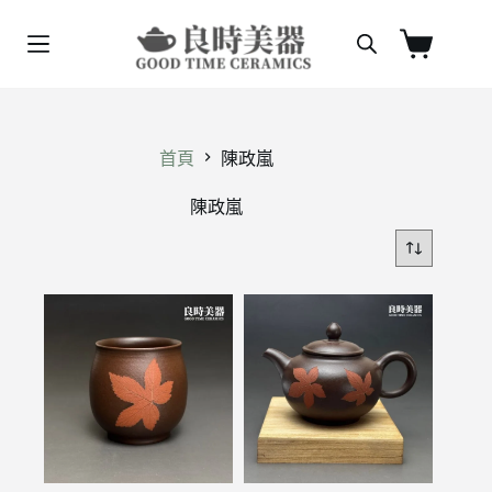
跳
至
購
主
物
要
車
內
容
首頁
陳政嵐
陳政嵐