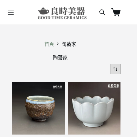
跳
至
購
主
物
要
車
內
容
首頁
陶藝家
陶藝家