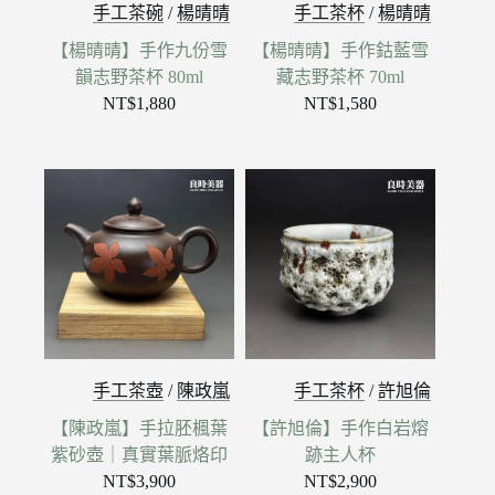
手工茶碗
/
楊晴晴
手工茶杯
/
楊晴晴
【楊晴晴】手作九份雪
【楊晴晴】手作鈷藍雪
韻志野茶杯 80ml
藏志野茶杯 70ml
NT$
1,880
NT$
1,580
手工茶壺
/
陳政嵐
手工茶杯
/
許旭倫
【陳政嵐】手拉胚楓葉
【許旭倫】手作白岩熔
紫砂壺｜真實葉脈烙印
跡主人杯
NT$
3,900
NT$
2,900