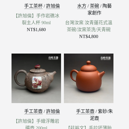
手工茶杯
/
許旭倫
水方
/
茶碗
/
陶藝
家創作
【許旭倫】手作岩礁冰
裂主人杯 90ml
台灣汝窯 汝青蓮花式溫
NT$
1,680
茶碗/汝窯茶洗/天青碗
NT$
4,800
手工茶壺
/
許旭倫
手工茶壺
/
紫砂/朱
泥壺
【許旭倫】手繪浮雕岩
礦壺 200ml
【莊裕文】手拉坏薄胎