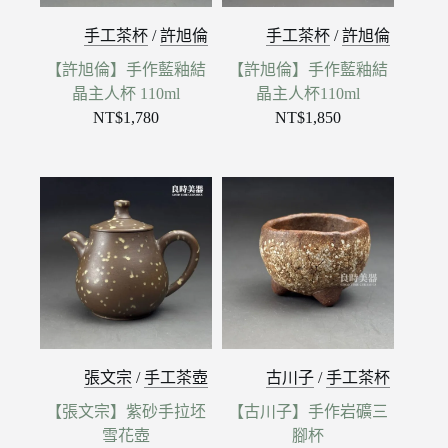
手工茶杯
/
許旭倫
手工茶杯
/
許旭倫
【許旭倫】手作藍釉結
【許旭倫】手作藍釉結
晶主人杯 110ml
晶主人杯110ml
NT$
1,780
NT$
1,850
張文宗
/
手工茶壺
古川子
/
手工茶杯
【張文宗】紫砂手拉坯
【古川子】手作岩礦三
雪花壺
腳杯