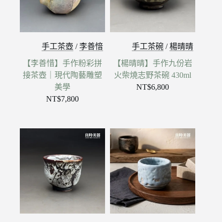
手工茶壺
/
李善愔
手工茶碗
/
楊晴晴
【李善惜】手作粉彩拼
【楊晴晴】手作九份岩
接茶壺｜現代陶藝雕塑
火柴燒志野茶碗 430ml
美學
NT$
6,800
NT$
7,800