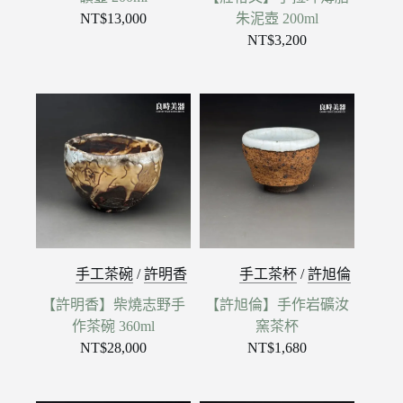
NT$
13,000
朱泥壺 200ml
NT$
3,200
手工茶碗
/
許明香
手工茶杯
/
許旭倫
【許明香】柴燒志野手
【許旭倫】手作岩礦汝
作茶碗 360ml
窯茶杯
NT$
28,000
NT$
1,680