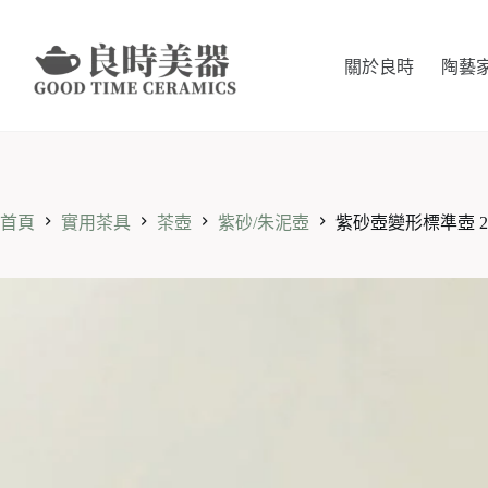
跳
至
主
關於良時
陶藝
要
內
容
首頁
實用茶具
茶壺
紫砂/朱泥壺
紫砂壺變形標準壺 20